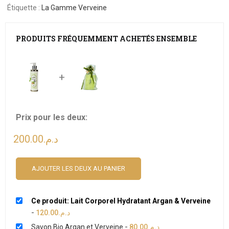
Étiquette :
La Gamme Verveine
PRODUITS FRÉQUEMMENT ACHETÉS ENSEMBLE
+
Prix pour les deux:
200.00
د.م.
AJOUTER LES DEUX AU PANIER
Ce produit: Lait Corporel Hydratant Argan & Verveine
-
120.00
د.م.
Savon Bio Argan et Verveine
-
80.00
د.م.