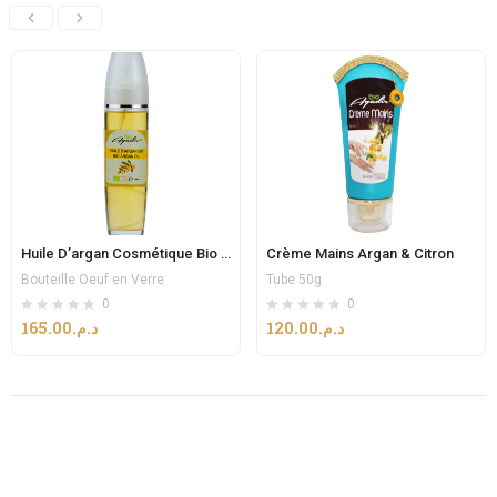
Huile D’argan Cosmétique Bio 100ml
Crème Mains Argan & Citron
Bouteille Oeuf en Verre
Tube 50g
0
0
165.00
د.م.
120.00
د.م.