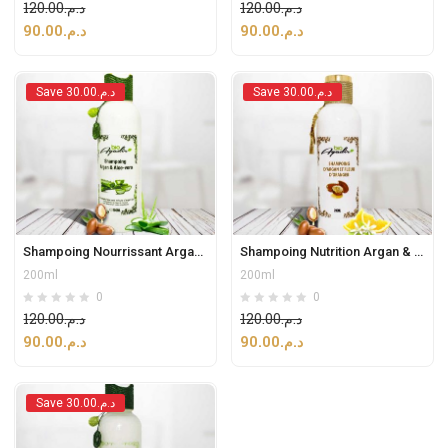
120.00
د.م.
120.00
د.م.
90.00
د.م.
90.00
د.م.
Save د.م.30.00
Save د.م.30.00
Shampoing Nourrissant Argan & Aloe-Vera sans sulfate
Shampoing Nutrition Argan & Fleur d’oranger
200ml
200ml
0
0
120.00
د.م.
120.00
د.م.
90.00
د.م.
90.00
د.م.
Save د.م.30.00