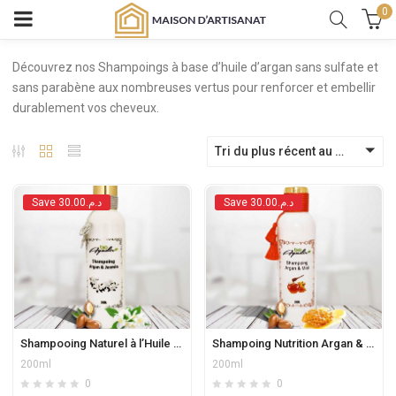
0
Découvrez nos Shampoings à base d’huile d’argan sans sulfate et
sans parabène aux nombreuses vertus pour renforcer et embellir
durablement vos cheveux.
Tri du plus récent au plus ancien
Save د.م.30.00
Save د.م.30.00
Shampooing Naturel à l’Huile d’Argan & Jasmin – Hydratation, Brillance & Soin Profond
Shampoing Nutrition Argan & Miel
200ml
200ml
0
0