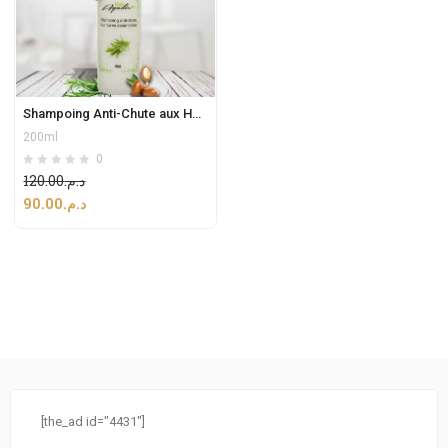
Shampoing Anti-Chute aux Huiles Essentielles
200ml
0
120.00
د.م.
90.00
د.م.
[the_ad id="4431"]