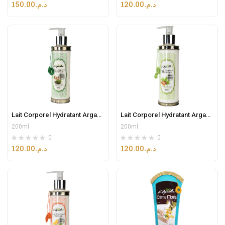
150.00
د.م.
120.00
د.م.
Lait Corporel Hydratant Argan & Thé vert
Lait Corporel Hydratant Argan & Verveine
200ml
200ml
0
0
120.00
د.م.
120.00
د.م.