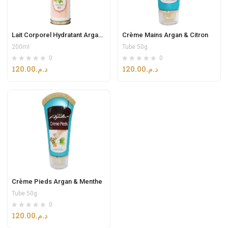
Lait Corporel Hydratant Argan & Fleur d’Oranger
Crème Mains Argan & Citron
200ml
Tube 50g
0
0
120.00
د.م.
120.00
د.م.
Crème Pieds Argan & Menthe
Tube 50g
0
120.00
د.م.