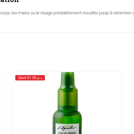
 corps, les mains ou le visage préalablement mouillés jusqu’à obtention 
Save د.م.51.00