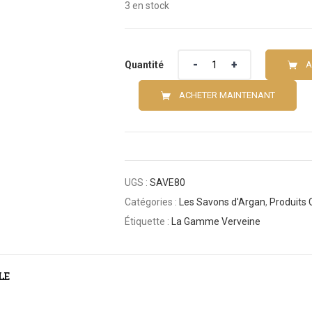
3 en stock
Quantité
Quantité
A
ACHETER MAINTENANT
UGS :
SAVE80
Catégories :
Les Savons d'Argan
,
Produits
Étiquette :
La Gamme Verveine
LE