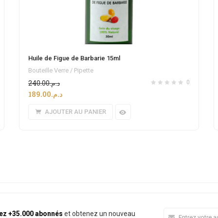
Huile de Figue de Barbarie 15ml
Bouteille Verre / Pipette
240.00
د.م.
0
189.00
د.م.
AJOUTER AU PANIER
ez +35.000 abonnés
et obtenez un nouveau