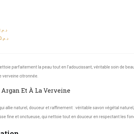
0
د.م.
0
د.م.
nettoie parfaitement la peau tout en l’adoucissant, véritable soin de beau
e verveine citronnée.
e Argan Et À La Verveine
 allie naturel, douceur et raffinement : véritable savon végétal naturel, 
se fine et onctueuse, qui nettoie tout en douceur en respectant les fon
sation