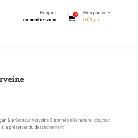
Bonjour
Mon panier
0
connectez-vous
0.00
د.م.
erveine
rgan à la Senteur Verveine Citronnée allie naturel, douceur
et à la préserver du dessèchement.