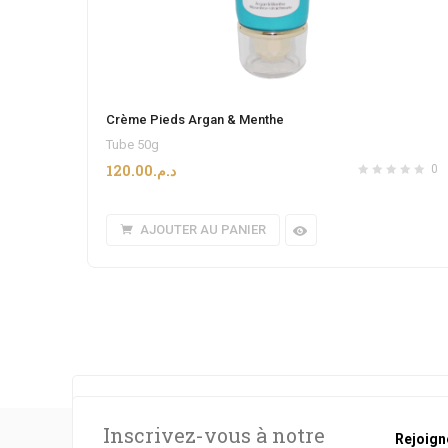
Crème Pieds Argan & Menthe
Tube 50g
120.00
د.م.
0
AJOUTER AU PANIER
[the_ad id="4431"]
Inscrivez-vous à notre
Rejoign