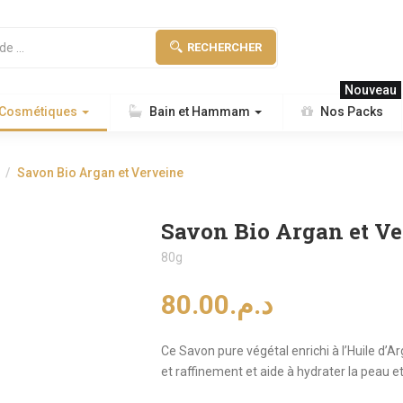
RECHERCHER
Nouveau
 Cosmétiques
Bain et Hammam
Nos Packs
n
Savon Bio Argan et Verveine
Savon Bio Argan et V
80g
80.00
د.م.
Ce Savon pure végétal enrichi à l’Huile d’A
et raffinement et aide à hydrater la peau 