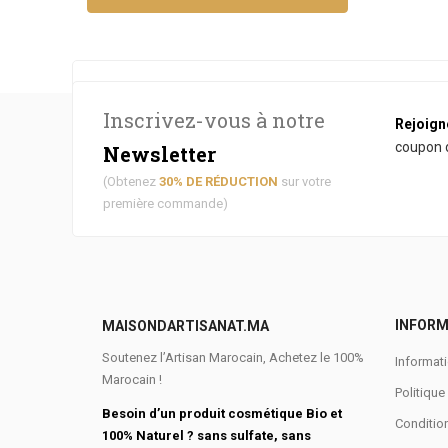
[the_ad id="4431"]
Inscrivez-vous à notre
Rejoign
coupon d
Newsletter
(Obtenez
30% DE RÉDUCTION
sur votre
première commande)
INFORM
MAISONDARTISANAT.MA
Soutenez l’Artisan Marocain, Achetez le 100%
Informati
Marocain !
Politique
Besoin d’un produit cosmétique Bio et
Conditio
100% Naturel ? sans sulfate, sans