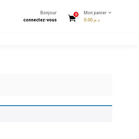
Bonjour
Mon panier
0
connectez-vous
0.00
د.م.