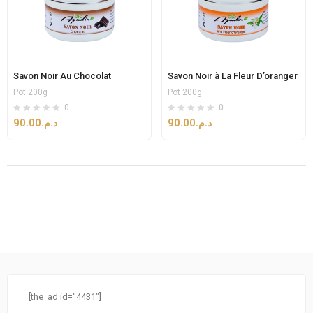
Savon Noir Au Chocolat
Savon Noir à La Fleur D’oranger
Pot 200g
Pot 200g
0
0
90.00
د.م.
90.00
د.م.
[the_ad id="4431"]