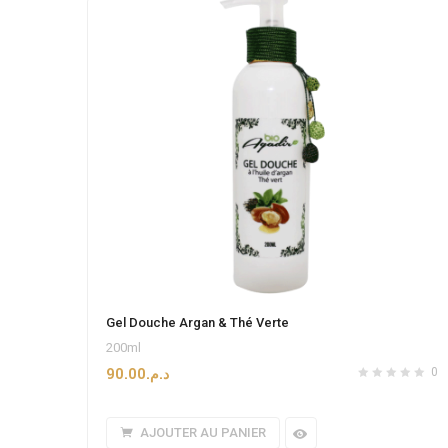
Gel Douche Argan & Thé Verte
200ml
90.00
د.م.
0
AJOUTER AU PANIER