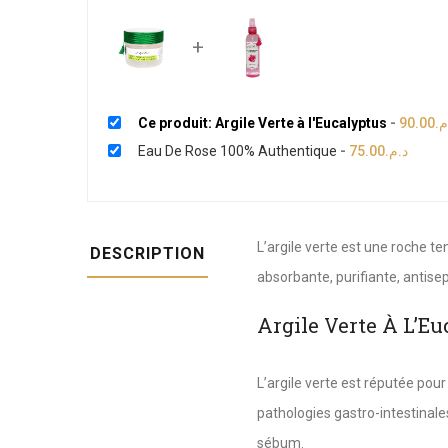
+
Ce produit: Argile Verte à l'Eucalyptus
-
90.00
.م
Eau De Rose 100% Authentique
-
75.00
د.م.
L’argile verte est une roche t
DESCRIPTION
absorbante, purifiante, antise
Argile Verte À L’E
L’argile verte est réputée pour
pathologies gastro-intestinales
sébum.