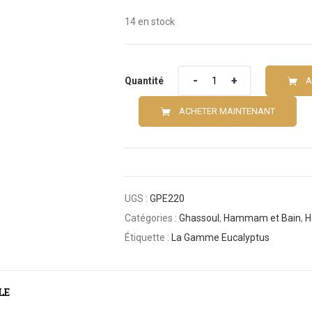
14 en stock
Quantité
Quantité
A
ACHETER MAINTENANT
UGS :
GPE220
Catégories :
Ghassoul
,
Hammam et Bain
,
H
Étiquette :
La Gamme Eucalyptus
LE