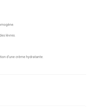
 homogène.
des lèvres.
cation d’une crème hydratante.