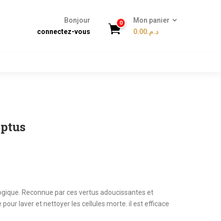
Bonjour
Mon panier
0
connectez-vous
0.00
د.م.
yptus
logique. Reconnue par ces vertus adoucissantes et
pour laver et nettoyer les cellules morte. il est efficace