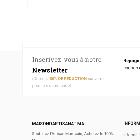
[the_ad id="4431"]
Inscrivez-vous à notre
Rejoign
coupon d
Newsletter
(Obtenez
30% DE RÉDUCTION
sur votre
première commande)
INFORM
MAISONDARTISANAT.MA
Soutenez l’Artisan Marocain, Achetez le 100%
Informati