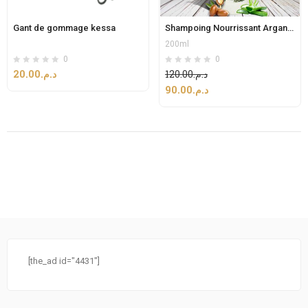
Gant de gommage kessa
Shampoing Nourrissant Argan & Aloe-Vera sans sulfate
200ml
0
0
20.00
د.م.
120.00
د.م.
90.00
د.م.
[the_ad id="4431"]