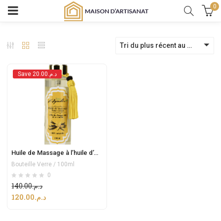
0
Tri du plus récent au plus ancien
Save د.م.20.00
Huile de Massage à l’huile d’Argan et la Vanille
Bouteille Verre / 100ml
0
140.00
د.م.
120.00
د.م.