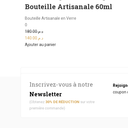
Bouteille Artisanale 60ml
Bouteille Artisanale en Verre
0
180.00
د.م.
140.00
د.م.
Ajouter au panier
[the_ad id="4431"]
Inscrivez-vous à notre
Rejoign
coupon d
Newsletter
(Obtenez
30% DE RÉDUCTION
sur votre
première commande)