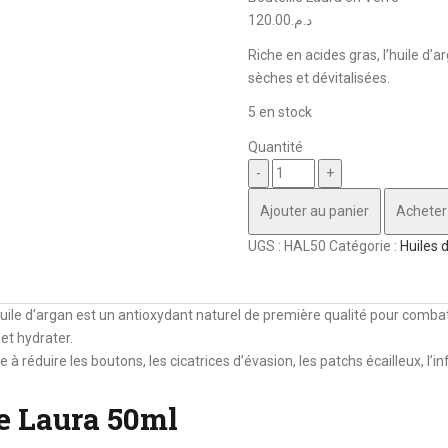
120.00
د.م.
Riche en acides gras, l’huile d
sèches et dévitalisées.
5 en stock
Quantité
Quantité
Ajouter au panier
Acheter
UGS :
HAL50
Catégorie :
Huiles 
’huile d’argan est un antioxydant naturel de première qualité pour comb
et hydrater.
e à réduire les boutons, les cicatrices d’évasion, les patchs écailleux, l’
e Laura 50ml