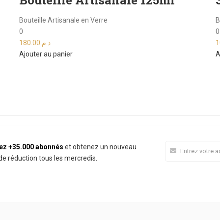
Bouteille Artisanale 125ml
Bouteille Artisanale en Verre
B
0
0
180.00
د.م.
1
Ajouter au panier
A
ez +35.000 abonnés
et obtenez un nouveau
e réduction tous les mercredis.