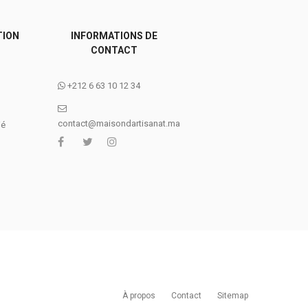
TION
INFORMATIONS DE
CONTACT
+212 6 63 10 12 34
contact@maisondartisanat.ma
ié
À propos
Contact
Sitemap