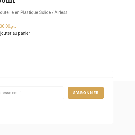
30ml
outeille en Plastique Solide / Airless
00.00
د.م.
jouter au panier