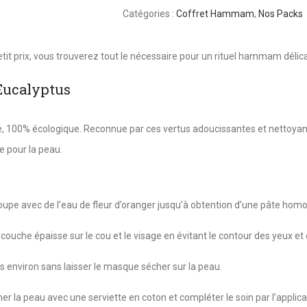
Catégories :
Coffret Hammam
,
Nos Packs
t prix, vous trouverez tout le nécessaire pour un rituel hammam délic
’Eucalyptus
le, 100% écologique. Reconnue par ces vertus adoucissantes et nettoyant
ce pour la peau.
soupe avec de l’eau de fleur d’oranger jusqu’à obtention d’une pâte hom
ouche épaisse sur le cou et le visage en évitant le contour des yeux et 
s environ sans laisser le masque sécher sur la peau.
her la peau avec une serviette en coton et compléter le soin par l’applica