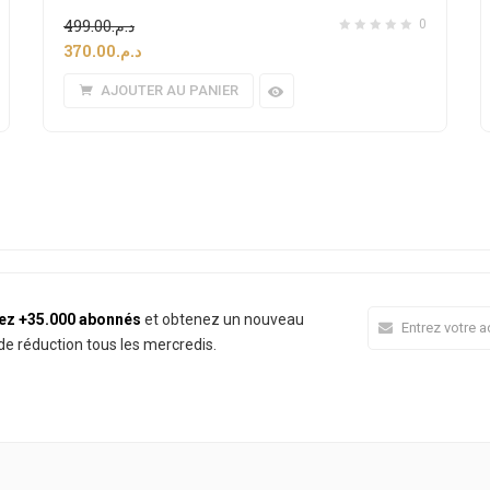
499.00
د.م.
0
370.00
د.م.
AJOUTER AU PANIER
ez +35.000 abonnés
et obtenez un nouveau
e réduction tous les mercredis.