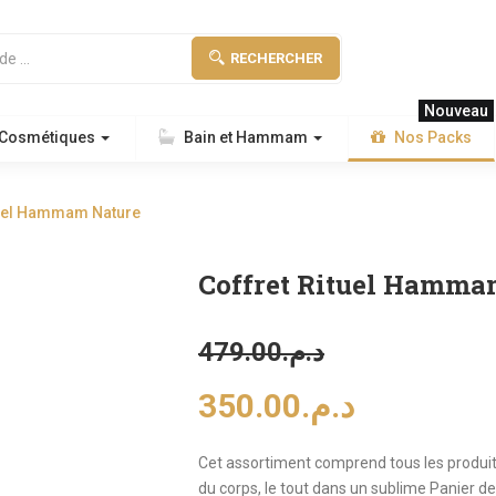
RECHERCHER
Nouveau
 Cosmétiques
Bain et Hammam
Nos Packs
tuel Hammam Nature
Coffret Rituel Hamma
479.00
د.م.
350.00
د.م.
Cet assortiment comprend tous les produ
du corps, le tout dans un sublime Panier de