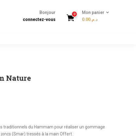
Bonjour
Mon panier
0
connectez-vous
0.00
د.م.
m Nature
its traditionnels du Hammam pour réaliser un gommage
 joncs (Smar) tressés à la main Offert :