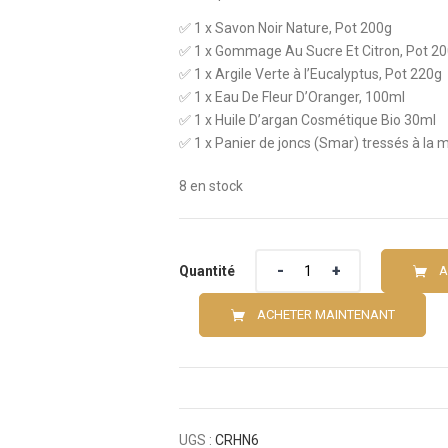
✅ 1 x Savon Noir Nature, Pot 200g
✅ 1 x Gommage Au Sucre Et Citron, Pot 2
✅ 1 x Argile Verte à l’Eucalyptus, Pot 220g
✅ 1 x Eau De Fleur D’Oranger, 100ml
✅ 1 x Huile D’argan Cosmétique Bio 30ml
✅ 1 x Panier de joncs (Smar) tressés à la 
8 en stock
Quantité
Quantité
A
ACHETER MAINTENANT
UGS :
CRHN6