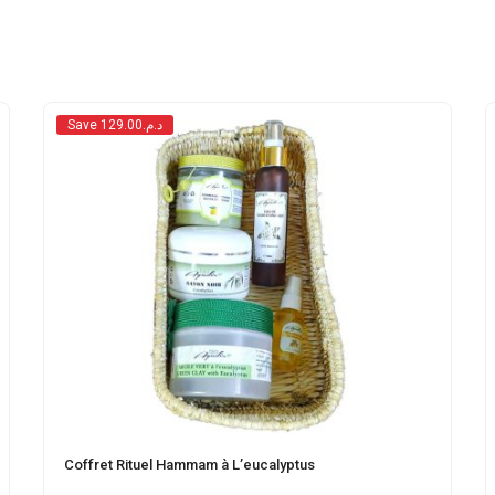
Save د.م.129.00
Coffret Rituel Hammam à L’eucalyptus