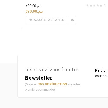
499.00
د.م.
0
370.00
د.م.
AJOUTER AU PANIER
[the_ad id="4431"]
Inscrivez-vous à notre
Rejoign
coupon d
Newsletter
(Obtenez
30% DE RÉDUCTION
sur votre
première commande)