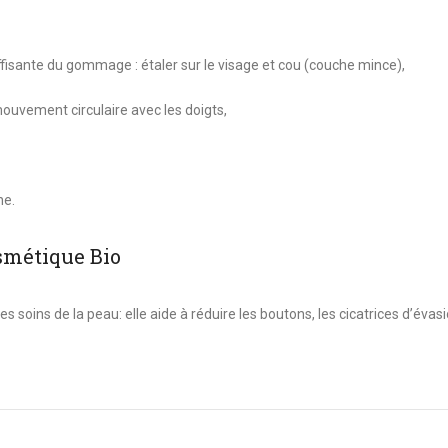
ffisante du gommage : étaler sur le visage et cou (couche mince),
uvement circulaire avec les doigts,
ne.
smétique Bio
s soins de la peau: elle aide à réduire les boutons, les cicatrices d’évasi